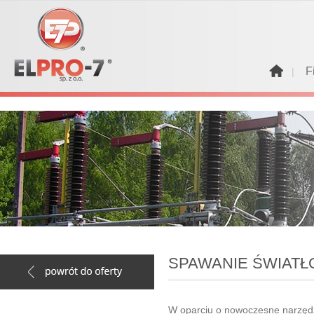
F
   |   
SPAWANIE ŚWIAT
W oparciu o nowoczesne narzędz